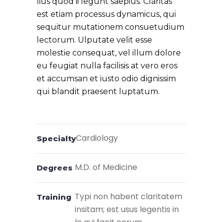
lius quod ii legunt saepius. Claritas 
est etiam processus dynamicus, qui 
sequitur mutationem consuetudium 
lectorum. Ulputate velit esse 
molestie consequat, vel illum dolore 
eu feugiat nulla facilisis at vero eros 
et accumsan et iusto odio dignissim 
qui blandit praesent luptatum.

Cardiology
Specialty
M.D. of Medicine
Degrees
Typi non habent claritatem
Training
insitam; est usus legentis in