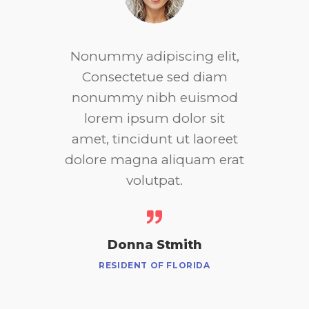
mmy adipiscing elit,
Lorem
nsectetue sed diam
amet
ummy nibh euismod
adipisc
rem ipsum dolor sit
nonum
, tincidunt ut laoreet
tincidun
re magna aliquam erat
magn
volutpat.
Donna Stmith
J
RESIDENT OF FLORIDA
RESI