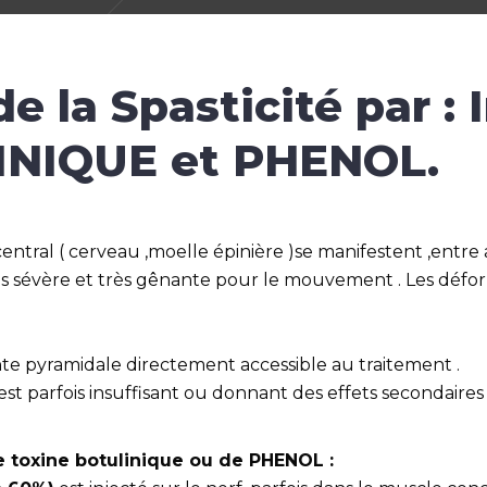
e la Spasticité par : 
INIQUE et PHENOL.
entral ( cerveau ,moelle épinière )se manifestent ,entre
très sévère et très gênante pour le mouvement . Les déf
einte pyramidale directement accessible au traitement .
est parfois insuffisant ou donnant des effets secondaire
de toxine botulinique ou de PHENOL :