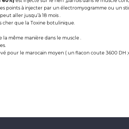
à 60%)
est injecté sur le nerf ,parfois dans le muscle conc
ge des points à injecter par un électromyogramme ou un 
 peut aller jusqu’à 18 mois .
cher que la Toxine botulinique.
de la même manière dans le muscle .
es.
levé pour le marocain moyen ( un flacon coute 3600 DH ;e