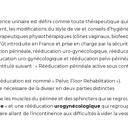
nence urinaire est défini comme toute thérapeutique qu
nt, les modifications du style de vie et conseils d’hygi
érapeutiques physiothérapiques (cônes vaginaux, biofee
ût introduite en France et prise en charge par la sécurité
ation périnéale, rééducation uro-gynécologique, rééduca
ucation uro-gynécologique et rééducation pelvi-périnéal
titulé suivant : « Rééducation périnéale active sous co
ééducation est nommé « Pelvic Floor Rehabilitation »).
 nécessaire de la diviser en deux parties distinctes
e les muscles du périnée et des sphincters qui se regro
le
» et une rééducation
urogynécologique
qui regroup
aire allant de l’incontinence aux difficultés à vider la ve