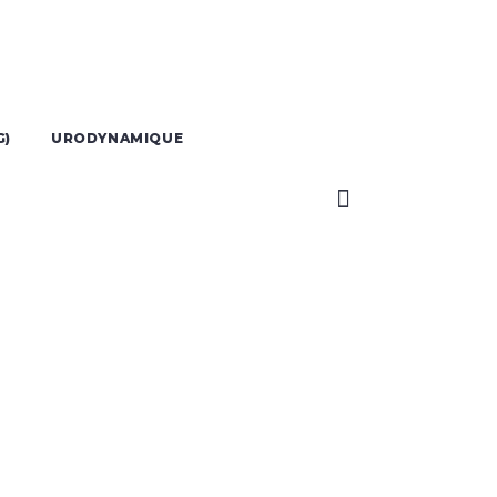
G)
URODYNAMIQUE
néale