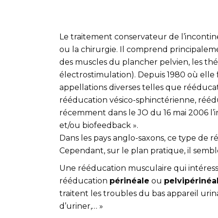
Le traitement conservateur de l’inconti
ou la chirurgie. Il comprend principaleme
des muscles du plancher pelvien,
les th
électrostimulation). Depuis 1980 où elle f
appellations diverses telles que rééduc
rééducation vésico-sphinctérienne, rééd
récemment dans le JO du 16 mai 2006 l’in
et/ou biofeedback ».
Dans les pays anglo-saxons, ce type de r
Cependant, sur le plan pratique, il semble
Une rééducation musculaire qui intéress
rééducation
périnéale
ou
pelvipérinéa
traitent les troubles du bas appareil urin
d’uriner,… »