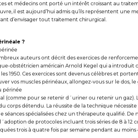
ntes et médecins ont porté un intérêt croissant au trai
ouvre, il est aujourd’hui admis qu’ils représentent une
vant d’envisager tout traitement chirurgical.
érinéale ?
périnée
mbreux auteurs ont décrit des exercices de renforcemen
ue-obstétricien américain Arnold Kegel qui a introduit 
les 1950. Ces exercices sont devenus célèbres et portent
uver vos muscles périnéaux, allongez-vous sur le dos, le 
u périnée
nal (comme pour se retenir d´uriner ou retenir un gaz). 
du corps détendu. La réussite de la technique nécessite
 de séances spécialisées chez un thérapeute qualifié. De
l´adoption de protocoles incluant trois séries de 8 à 12
uées trois à quatre fois par semaine pendant au moins 4