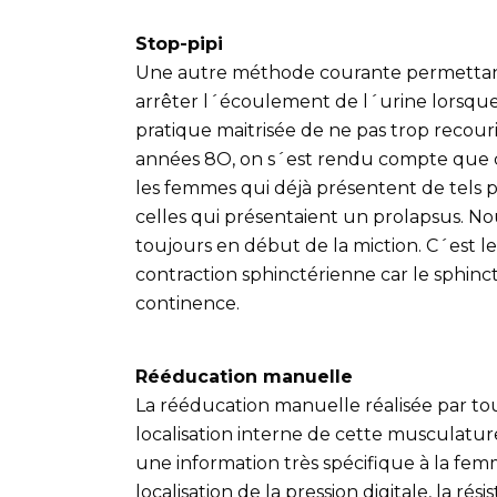
Stop-pipi
Une autre méthode courante permettant 
arrêter l´écoulement de l´urine lorsque vo
pratique maitrisée de ne pas trop recourir
années 8O, on s´est rendu compte que cel
les femmes qui déjà présentent de tels pr
celles qui présentaient un prolapsus. Nou
toujours en début de la miction. C´est l
contraction sphinctérienne car le sphinct
continence.
Rééducation manuelle
La rééducation manuelle réalisée par to
localisation interne de cette musculatur
une information très spécifique à la fem
localisation de la pression digitale, la ré