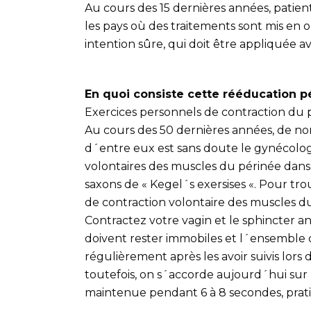
Au cours des 15 dernières années, patie
les pays où des traitements sont mis en 
intention sûre, qui doit être appliquée a
En quoi consiste cette rééducation p
Exercices personnels de contraction du 
Au cours des 50 dernières années, de no
d´entre eux est sans doute le gynécolog
volontaires des muscles du périnée dans 
saxons de « Kegel´s exersises «. Pour tro
de contraction volontaire des muscles d
Contractez votre vagin et le sphincter a
doivent rester immobiles et l´ensemble 
régulièrement après les avoir suivis lors
toutefois, on s´accorde aujourd´hui sur 
maintenue pendant 6 à 8 secondes, pratiq