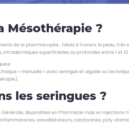
la Mésothérapie ?
ents de la pharmacopée , faites à travers la peau, très s
, intradermiques superficielles ou profondes entre 1 et 1
gueur
echnique « manuelle » avec seringue et aiguille ou techniqu
hérapie).
s les seringues ?
 Générale, disponibles en Pharmacie mais en injections mul
flammatoires, vasodilatateurs, calcitonines, poly vitamin