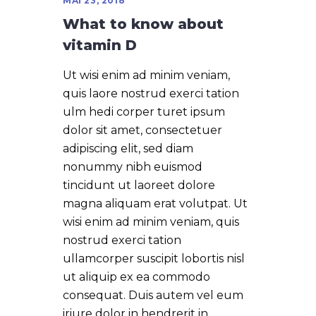
MAI 23, 2018
What to know about
vitamin D
Ut wisi enim ad minim veniam,
quis laore nostrud exerci tation
ulm hedi corper turet ipsum
dolor sit amet, consectetuer
adipiscing elit, sed diam
nonummy nibh euismod
tincidunt ut laoreet dolore
magna aliquam erat volutpat. Ut
wisi enim ad minim veniam, quis
nostrud exerci tation
ullamcorper suscipit lobortis nisl
ut aliquip ex ea commodo
consequat. Duis autem vel eum
iriure dolor in hendrerit in