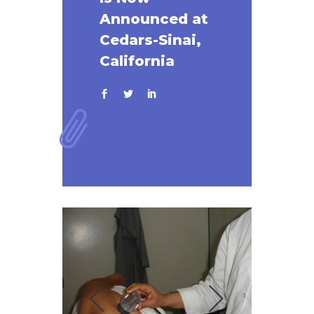
Announced at
Cedars-Sinai,
California