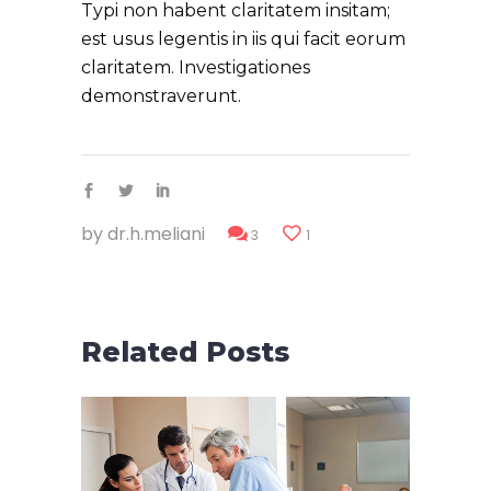
Typi non habent claritatem insitam;
est usus legentis in iis qui facit eorum
claritatem. Investigationes
demonstraverunt.
by
dr.h.meliani
3
1
Related Posts